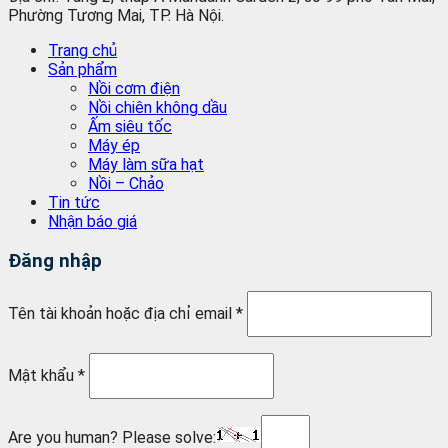
Phường Tương Mai, TP. Hà Nội.
Trang chủ
Sản phẩm
Nồi cơm điện
Nồi chiên không dầu
Ấm siêu tốc
Máy ép
Máy làm sữa hạt
Nồi – Chảo
Tin tức
Nhận báo giá
Đăng nhập
Tên tài khoản hoặc địa chỉ email
*
Mật khẩu
*
Are you human? Please solve: