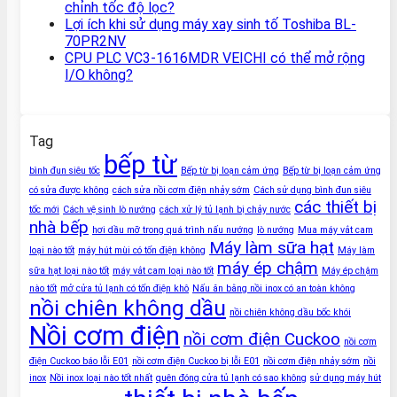
chỉnh tốc độ lọc?
Lợi ích khi sử dụng máy xay sinh tố Toshiba BL-
70PR2NV
CPU PLC VC3-1616MDR VEICHI có thể mở rộng
I/O không?
Tag
bếp từ
bình đun siêu tốc
Bếp từ bị loạn cảm ứng
Bếp từ bị loạn cảm ứng
có sửa được không
cách sửa nồi cơm điện nhảy sớm
Cách sử dụng bình đun siêu
các thiết bị
tốc mới
Cách vệ sinh lò nướng
cách xử lý tủ lạnh bị chảy nước
nhà bếp
hơi dầu mỡ trong quá trình nấu nướng
lò nướng
Mua máy vắt cam
Máy làm sữa hạt
loại nào tốt
máy hút mùi có tốn điện không
Máy làm
máy ép chậm
sữa hạt loại nào tốt
máy vắt cam loại nào tốt
Máy ép chậm
nào tốt
mở cửa tủ lạnh có tốn điện khô
Nấu ăn bằng nồi inox có an toàn không
nồi chiên không dầu
nồi chiên không dầu bốc khói
Nồi cơm điện
nồi cơm điện Cuckoo
nồi cơm
điện Cuckoo báo lỗi E01
nồi cơm điện Cuckoo bị lỗi E01
nồi cơm điện nhảy sớm
nồi
inox
Nồi inox loại nào tốt nhất
quên đóng cửa tủ lạnh có sao không
sử dụng máy hút