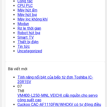
Công tắc
CPU PLC
Máy hút ẩm
Máy hút bụi
Máy lọc không khí
Modun
Rơ le thời gian
Robot hút bụi
Smart TV
Thiết bị điện
Tin tức
Uncategorized
Bài viết mới
Tính năng nổi bật của bếp từ đơn Toshiba IC-
20R1SV
07
Th8
VM400-L250-MNL VEICHI cấp nguồn cho servo
công suất cao
Cuckoo CAC-AF1110FW/WHCKV có tự động điều