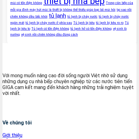
thiết bị nhà bếp
mùi có tốn điện không
Trong căn bếp của
mỗi gia đình máy hút mùi là thiết bị không thể thiếu giúp loại bỏ mùi hôi
tại sao nồi
tủ lạnh
chiên không dầu bốc khói
tủ lạnh bị chảy nước
tủ lạnh bị chảy nước
ngăn mát
tủ lạnh bị chảy nước ở phía sau
Tủ lạnh bị kêu
tủ lạnh bị kêu ro ro
Tủ
lạnh bị kêu to
Tủ lạnh có tốn điện không
tủ lạnh hở có tốn điện không
vệ sinh lò
nướng
vệ sinh nồi chiên không dầu đúng cách
Với mong muốn nâng cao đời sống người Việt nhờ sử dụng
những dụng cụ nhà bếp chuyên nghiệp từ các nước tiên tiến
GIGA cam kết mang đến khách hàng những trải nghiệm tuyệt
vời nhất.
Về chúng tôi
Giới thiệu