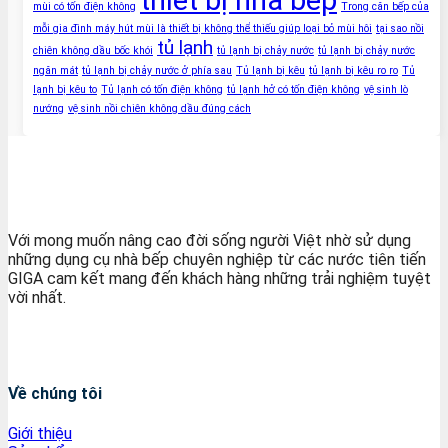
thiết bị nhà bếp
mùi có tốn điện không
Trong căn bếp của
mỗi gia đình máy hút mùi là thiết bị không thể thiếu giúp loại bỏ mùi hôi
tại sao nồi
tủ lạnh
chiên không dầu bốc khói
tủ lạnh bị chảy nước
tủ lạnh bị chảy nước
ngăn mát
tủ lạnh bị chảy nước ở phía sau
Tủ lạnh bị kêu
tủ lạnh bị kêu ro ro
Tủ
lạnh bị kêu to
Tủ lạnh có tốn điện không
tủ lạnh hở có tốn điện không
vệ sinh lò
nướng
vệ sinh nồi chiên không dầu đúng cách
Với mong muốn nâng cao đời sống người Việt nhờ sử dụng
những dụng cụ nhà bếp chuyên nghiệp từ các nước tiên tiến
GIGA cam kết mang đến khách hàng những trải nghiệm tuyệt
vời nhất.
Về chúng tôi
Giới thiệu