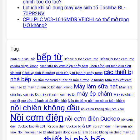
chỉnh tốc độ lọc?
Lợi ích khi sử dụng máy xay sinh tố Toshiba BL-
70PR2NV
CPU PLC VC3-1616MDR VEICHI có thể mở rộng
I/O không?
Tag
bếp từ
bình đun siêu tốc
Bếp từ bị loạn cảm ứng
Bếp từ bị loạn cảm ứng
có sửa được không
cách sửa nồi cơm điện nhảy sớm
Cách sử dụng bình đun siêu
các thiết bị
tốc mới
Cách vệ sinh lò nướng
cách xử lý tủ lạnh bị chảy nước
nhà bếp
hơi dầu mỡ trong quá trình nấu nướng
lò nướng
Mua máy vắt cam
Máy làm sữa hạt
loại nào tốt
máy hút mùi có tốn điện không
Máy làm
máy ép chậm
sữa hạt loại nào tốt
máy vắt cam loại nào tốt
Máy ép chậm
nào tốt
mở cửa tủ lạnh có tốn điện khô
Nấu ăn bằng nồi inox có an toàn không
nồi chiên không dầu
nồi chiên không dầu bốc khói
Nồi cơm điện
nồi cơm điện Cuckoo
nồi cơm
điện Cuckoo báo lỗi E01
nồi cơm điện Cuckoo bị lỗi E01
nồi cơm điện nhảy sớm
nồi
inox
Nồi inox loại nào tốt nhất
quên đóng cửa tủ lạnh có sao không
sử dụng máy hút