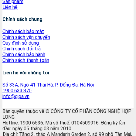
Sản phẩm
Liên hệ
Chính sách chung
Chính sách bảo mật
Chính sách vận chuyển
Quy định sử dụng
Chính sách đổi trả
Chính sách bảo hành
Chính sách thanh toán
Liên hệ với chúng tôi
Số 33A, Ngõ 41 Thái Hà, P. Đống Đa, Hà Nội
1900.633.870
info@giga.vn
Bản quyền thuộc về © CÔNG TY CỔ PHẦN CÔNG NGHỆ HỢP
LONG.
Hotline: 1900 6536. Mã số thuế: 0104509916. Đăng ký lần
đầu: ngày 05 tháng 03 năm 2010.
Địa chỉ: Tầng 2, tháp A Mandarin Garden 2, số 99 phố Tân Mai,