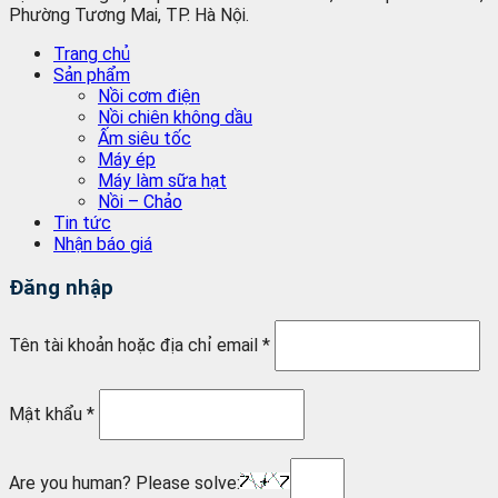
Phường Tương Mai, TP. Hà Nội.
Trang chủ
Sản phẩm
Nồi cơm điện
Nồi chiên không dầu
Ấm siêu tốc
Máy ép
Máy làm sữa hạt
Nồi – Chảo
Tin tức
Nhận báo giá
Đăng nhập
Tên tài khoản hoặc địa chỉ email
*
Mật khẩu
*
Are you human? Please solve: