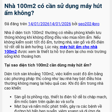
Nhà 100m2 có cần sử dụng máy hút
ẩm không?
Đã đăng trên
14/01/2026
14/01/2026
bởi
seo2024pro
Nhà ở diện tích 100m2 thường có nhiều phòng khiến lưu
thông không khí không đồng đều vào mùa nồm ẩm. Nếu
không kiểm soát tốt độ ẩm, tường nhà, sàn gỗ và đồ điện
tử rất dễ bị ảnh hưởng. Lúc này,
máy hút ẩm cho nhà
100m2
được xem là thiết bị hỗ trợ đem lại cho môi trường
sống khô thoáng hơn.
Tại sao diện tích 100m2 cần dùng máy hút ẩm?
Diện tích sàn khoảng 100m2, việc kiểm soát độ ẩm bằng
các phương pháp thủ công như lau nhà hay bật điều hòa
thường không mang lại hiệu quả cao. Khi độ ẩm trong nhà
cao khiến:
Sàn gỗ bị phồng rộp, thiết bị điện tử dễ bị chập mạch,
ẩm mốc bám trên quần áo và sofa
Mạt bụi và nấm mốc phát triển, gây ra các bệnh về
đường hô hấp hen suyễn, viêm xoang và dị ứng da