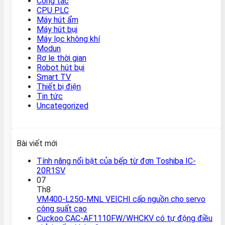
Công tắc
CPU PLC
Máy hút ẩm
Máy hút bụi
Máy lọc không khí
Modun
Rơ le thời gian
Robot hút bụi
Smart TV
Thiết bị điện
Tin tức
Uncategorized
Bài viết mới
Tính năng nổi bật của bếp từ đơn Toshiba IC-
20R1SV
07
Th8
VM400-L250-MNL VEICHI cấp nguồn cho servo
công suất cao
Cuckoo CAC-AF1110FW/WHCKV có tự động điều