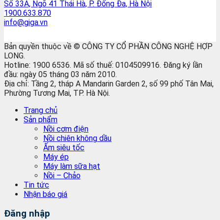
Số 33A, Ngõ 41 Thái Hà, P. Đống Đa, Hà Nội
1900.633.870
info@giga.vn
Bản quyền thuộc về © CÔNG TY CỔ PHẦN CÔNG NGHỆ HỢP
LONG.
Hotline: 1900 6536. Mã số thuế: 0104509916. Đăng ký lần
đầu: ngày 05 tháng 03 năm 2010.
Địa chỉ: Tầng 2, tháp A Mandarin Garden 2, số 99 phố Tân Mai,
Phường Tương Mai, TP. Hà Nội.
Trang chủ
Sản phẩm
Nồi cơm điện
Nồi chiên không dầu
Ấm siêu tốc
Máy ép
Máy làm sữa hạt
Nồi – Chảo
Tin tức
Nhận báo giá
Đăng nhập