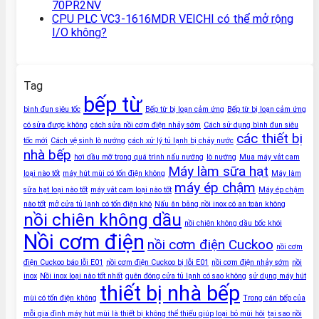
70PR2NV
CPU PLC VC3-1616MDR VEICHI có thể mở rộng
I/O không?
Tag
bếp từ
bình đun siêu tốc
Bếp từ bị loạn cảm ứng
Bếp từ bị loạn cảm ứng
có sửa được không
cách sửa nồi cơm điện nhảy sớm
Cách sử dụng bình đun siêu
các thiết bị
tốc mới
Cách vệ sinh lò nướng
cách xử lý tủ lạnh bị chảy nước
nhà bếp
hơi dầu mỡ trong quá trình nấu nướng
lò nướng
Mua máy vắt cam
Máy làm sữa hạt
loại nào tốt
máy hút mùi có tốn điện không
Máy làm
máy ép chậm
sữa hạt loại nào tốt
máy vắt cam loại nào tốt
Máy ép chậm
nào tốt
mở cửa tủ lạnh có tốn điện khô
Nấu ăn bằng nồi inox có an toàn không
nồi chiên không dầu
nồi chiên không dầu bốc khói
Nồi cơm điện
nồi cơm điện Cuckoo
nồi cơm
điện Cuckoo báo lỗi E01
nồi cơm điện Cuckoo bị lỗi E01
nồi cơm điện nhảy sớm
nồi
inox
Nồi inox loại nào tốt nhất
quên đóng cửa tủ lạnh có sao không
sử dụng máy hút
thiết bị nhà bếp
mùi có tốn điện không
Trong căn bếp của
mỗi gia đình máy hút mùi là thiết bị không thể thiếu giúp loại bỏ mùi hôi
tại sao nồi