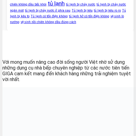
tủ lạnh
chiên không dầu bốc khói
tủ lạnh bị chảy nước
tủ lạnh bị chảy nước
ngăn mát
tủ lạnh bị chảy nước ở phía sau
Tủ lạnh bị kêu
tủ lạnh bị kêu ro ro
Tủ
lạnh bị kêu to
Tủ lạnh có tốn điện không
tủ lạnh hở có tốn điện không
vệ sinh lò
nướng
vệ sinh nồi chiên không dầu đúng cách
Với mong muốn nâng cao đời sống người Việt nhờ sử dụng
những dụng cụ nhà bếp chuyên nghiệp từ các nước tiên tiến
GIGA cam kết mang đến khách hàng những trải nghiệm tuyệt
vời nhất.