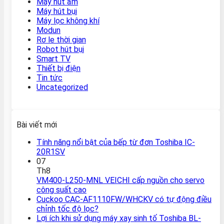
Máy hút ẩm
Máy hút bụi
Máy lọc không khí
Modun
Rơ le thời gian
Robot hút bụi
Smart TV
Thiết bị điện
Tin tức
Uncategorized
Bài viết mới
Tính năng nổi bật của bếp từ đơn Toshiba IC-
20R1SV
07
Th8
VM400-L250-MNL VEICHI cấp nguồn cho servo
công suất cao
Cuckoo CAC-AF1110FW/WHCKV có tự động điều
chỉnh tốc độ lọc?
Lợi ích khi sử dụng máy xay sinh tố Toshiba BL-