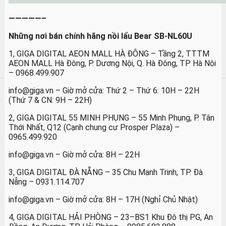
—————–
Những nơi bán chính hãng
nồi lẩu Bear SB-NL60U
1, GIGA DIGITAL AEON MALL HÀ ĐÔNG – Tầng 2, TTTM
AEON MALL Hà Đông, P. Dương Nội, Q. Hà Đông, TP Hà Nội
– 0968.499.907
info@giga.vn – Giờ mở cửa: Thứ 2 – Thứ 6: 10H – 22H
(Thứ 7 & CN: 9H – 22H)
2, GIGA DIGITAL 55 MINH PHỤNG – 55 Minh Phụng, P. Tân
Thới Nhất, Q12 (Cạnh chung cư Prosper Plaza) –
0965.499.920
info@giga.vn – Giờ mở cửa: 8H – 22H
3, GIGA DIGITAL ĐÀ NẴNG – 35 Chu Mạnh Trinh, TP. Đà
Nẵng – 0931.114.707
info@giga.vn – Giờ mở cửa: 8H – 17H (Nghỉ Chủ Nhật)
4, GIGA DIGITAL HẢI PHÒNG – 23–BS1 Khu Đô thị PG, An