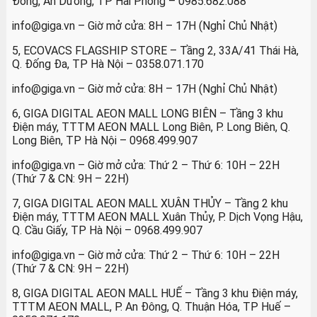
Đồng, An Dương, TP Hải Phòng – 0985.682.088
info@giga.vn – Giờ mở cửa: 8H – 17H (Nghỉ Chủ Nhật)
5, ECOVACS FLAGSHIP STORE – Tầng 2, 33A/41 Thái Hà,
Q. Đống Đa, TP Hà Nội – 0358.071.170
info@giga.vn – Giờ mở cửa: 8H – 17H (Nghỉ Chủ Nhật)
6, GIGA DIGITAL AEON MALL LONG BIÊN – Tầng 3 khu
Điện máy, TTTM AEON MALL Long Biên, P. Long Biên, Q.
Long Biên, TP Hà Nội – 0968.499.907
info@giga.vn – Giờ mở cửa: Thứ 2 – Thứ 6: 10H – 22H
(Thứ 7 & CN: 9H – 22H)
7, GIGA DIGITAL AEON MALL XUÂN THỦY – Tầng 2 khu
Điện máy, TTTM AEON MALL Xuân Thủy, P. Dịch Vọng Hậu,
Q. Cầu Giấy, TP Hà Nội – 0968.499.907
info@giga.vn – Giờ mở cửa: Thứ 2 – Thứ 6: 10H – 22H
(Thứ 7 & CN: 9H – 22H)
8, GIGA DIGITAL AEON MALL HUẾ – Tầng 3 khu Điện máy,
TTTM AEON MALL, P. An Đông, Q. Thuận Hóa, TP Huế –