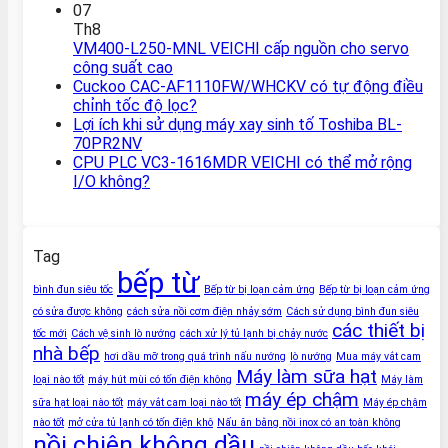
07
Th8
VM400-L250-MNL VEICHI cấp nguồn cho servo
công suất cao
Cuckoo CAC-AF1110FW/WHCKV có tự động điều
chỉnh tốc độ lọc?
Lợi ích khi sử dụng máy xay sinh tố Toshiba BL-
70PR2NV
CPU PLC VC3-1616MDR VEICHI có thể mở rộng
I/O không?
Tag
bếp từ
bình đun siêu tốc
Bếp từ bị loạn cảm ứng
Bếp từ bị loạn cảm ứng
có sửa được không
cách sửa nồi cơm điện nhảy sớm
Cách sử dụng bình đun siêu
các thiết bị
tốc mới
Cách vệ sinh lò nướng
cách xử lý tủ lạnh bị chảy nước
nhà bếp
hơi dầu mỡ trong quá trình nấu nướng
lò nướng
Mua máy vắt cam
Máy làm sữa hạt
loại nào tốt
máy hút mùi có tốn điện không
Máy làm
máy ép chậm
sữa hạt loại nào tốt
máy vắt cam loại nào tốt
Máy ép chậm
nào tốt
mở cửa tủ lạnh có tốn điện khô
Nấu ăn bằng nồi inox có an toàn không
nồi chiên không dầu