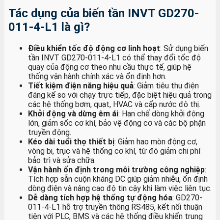
Tác dụng của biến tần INVT GD270-
011-4-L1 là gì?
Điều khiển tốc độ động cơ linh hoạt
: Sử dụng biến
tần INVT GD270-011-4-L1 có thể thay đổi tốc độ
quay của động cơ theo nhu cầu thực tế, giúp hệ
thống vận hành chính xác và ổn định hơn.
Tiết kiệm điện năng hiệu quả
: Giảm tiêu thụ điện
đáng kể so với chạy trực tiếp, đặc biệt hiệu quả trong
các hệ thống bơm, quạt, HVAC và cấp nước đô thị.
Khởi động và dừng êm ái
: Hạn chế dòng khởi động
lớn, giảm sốc cơ khí, bảo vệ động cơ và các bộ phận
truyền động.
Kéo dài tuổi thọ thiết bị
: Giảm hao mòn động cơ,
vòng bi, trục và hệ thống cơ khí, từ đó giảm chi phí
bảo trì và sửa chữa.
Vận hành ổn định trong môi trường công nghiệp
:
Tích hợp sẵn cuộn kháng DC giúp giảm nhiễu, ổn định
dòng điện và nâng cao độ tin cậy khi làm việc liên tục.
Dễ dàng tích hợp hệ thống tự động hóa
: GD270-
011-4-L1 hỗ trợ truyền thông RS485, kết nối thuận
tiện với PLC, BMS và các hệ thống điều khiển trung