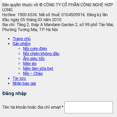
Bản quyền thuộc về © CÔNG TY CỔ PHẦN CÔNG NGHỆ HỢP
LONG.
Hotline: 1900 6536. Mã số thuế: 0104509916. Đăng ký lần
đầu: ngày 05 tháng 03 năm 2010.
Địa chỉ: Tầng 2, tháp A Mandarin Garden 2, số 99 phố Tân Mai,
Phường Tương Mai, TP. Hà Nội.
Trang chủ
Sản phẩm
Nồi cơm điện
Nồi chiên không dầu
Ấm siêu tốc
Máy ép
Máy làm sữa hạt
Nồi – Chảo
Tin tức
Nhận báo giá
Đăng nhập
Tên tài khoản hoặc địa chỉ email
*