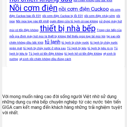
nồi chiên không dầu bốc khói
Nồi cơm điện
nồi cơm điện Cuckoo
nồi cơm
điện Cuckoo báo lỗi E01
nồi cơm điện Cuckoo bị lỗi E01
nồi cơm điện nhảy sớm
nồi
inox
Nồi inox loại nào tốt nhất
quên đóng cửa tủ lạnh có sao không
sử dụng máy hút
thiết bị nhà bếp
mùi có tốn điện không
Trong căn bếp của
mỗi gia đình máy hút mùi là thiết bị không thể thiếu giúp loại bỏ mùi hôi
tại sao nồi
tủ lạnh
chiên không dầu bốc khói
tủ lạnh bị chảy nước
tủ lạnh bị chảy nước
ngăn mát
tủ lạnh bị chảy nước ở phía sau
Tủ lạnh bị kêu
tủ lạnh bị kêu ro ro
Tủ
lạnh bị kêu to
Tủ lạnh có tốn điện không
tủ lạnh hở có tốn điện không
vệ sinh lò
nướng
vệ sinh nồi chiên không dầu đúng cách
Với mong muốn nâng cao đời sống người Việt nhờ sử dụng
những dụng cụ nhà bếp chuyên nghiệp từ các nước tiên tiến
GIGA cam kết mang đến khách hàng những trải nghiệm tuyệt
vời nhất.