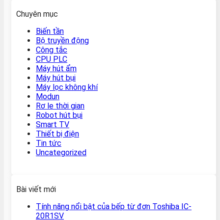
Chuyên mục
Biến tần
Bộ truyền động
Công tắc
CPU PLC
Máy hút ẩm
Máy hút bụi
Máy lọc không khí
Modun
Rơ le thời gian
Robot hút bụi
Smart TV
Thiết bị điện
Tin tức
Uncategorized
Bài viết mới
Tính năng nổi bật của bếp từ đơn Toshiba IC-
20R1SV