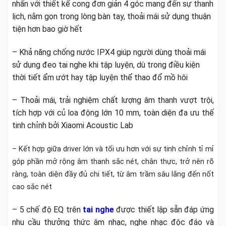
nhấn với thiết kế cong đơn giản 4 góc mang đến sự thanh
lịch, nằm gọn trong lòng bàn tay, thoải mái sử dụng thuận
tiện hơn bao giờ hết
– Khả năng chống nước IPX4 giúp người dùng thoải mái
sử dụng đeo tai nghe khi tập luyện, dù trong điều kiện
thời tiết ẩm ướt hay tập luyện thể thao đổ mồ hôi
– Thoải mái, trải nghiệm chất lượng âm thanh vượt trội,
tích hợp với củ loa động lớn 10 mm, toàn diện đa ưu thế
tinh chỉnh bởi Xiaomi Acoustic Lab
– Kết hợp giữa driver lớn và tối ưu hơn với sự tinh chỉnh tỉ mỉ
góp phần mở rộng âm thanh sắc nét, chân thực, trở nên rõ
ràng, toàn diện đầy đủ chi tiết, từ âm trầm sâu lắng đến nốt
cao sắc nét
– 5 chế độ EQ trên
tai nghe
được thiết lập sẵn đáp ứng
nhu cầu thưởng thức âm nhạc, nghe nhạc độc đáo và