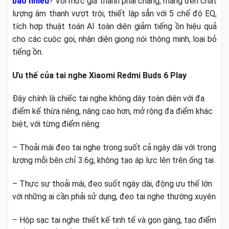
bao nhiêu
? Với mức giá thành phải chăng, mang đến chất
lượng âm thanh vượt trội, thiết lập sẵn với 5 chế độ EQ,
tích hợp thuật toán AI toàn diện giảm tiếng ồn hiệu quả
cho các cuộc gọi, nhận diện giọng nói thông minh, loại bỏ
tiếng ồn.
Ưu thế của tai nghe Xiaomi Redmi Buds 6 Play
Đây chính là chiếc tai nghe không dây toàn diện với đa
điểm kế thừa riêng, nâng cao hơn, mở rộng đa điểm khác
biệt, với từng điểm riêng:
– Thoải mái đeo tai nghe trong suốt cả ngày dài với trọng
lượng mỗi bên chỉ 3.6g, không tạo áp lực lên trên ống tai
– Thực sự thoải mái, đeo suốt ngày dài, động ưu thế lớn
với những ai cần phải sử dụng, đeo tai nghe thường xuyên
– Hộp sạc tai nghe thiết kế tinh tế và gọn gàng, tạo điểm