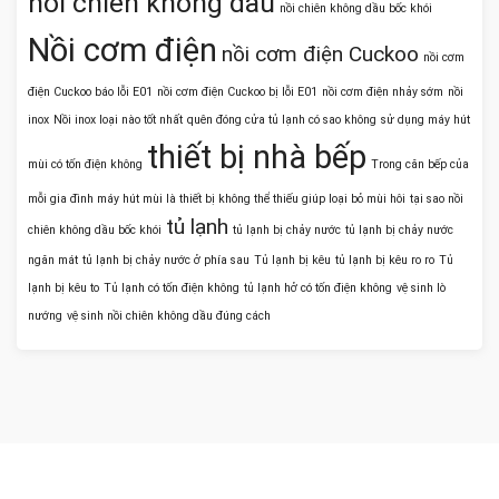
nồi chiên không dầu
nồi chiên không dầu bốc khói
Nồi cơm điện
nồi cơm điện Cuckoo
nồi cơm
điện Cuckoo báo lỗi E01
nồi cơm điện Cuckoo bị lỗi E01
nồi cơm điện nhảy sớm
nồi
inox
Nồi inox loại nào tốt nhất
quên đóng cửa tủ lạnh có sao không
sử dụng máy hút
thiết bị nhà bếp
mùi có tốn điện không
Trong căn bếp của
mỗi gia đình máy hút mùi là thiết bị không thể thiếu giúp loại bỏ mùi hôi
tại sao nồi
tủ lạnh
chiên không dầu bốc khói
tủ lạnh bị chảy nước
tủ lạnh bị chảy nước
ngăn mát
tủ lạnh bị chảy nước ở phía sau
Tủ lạnh bị kêu
tủ lạnh bị kêu ro ro
Tủ
lạnh bị kêu to
Tủ lạnh có tốn điện không
tủ lạnh hở có tốn điện không
vệ sinh lò
nướng
vệ sinh nồi chiên không dầu đúng cách