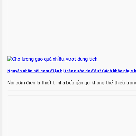
Nguyên nhân nồi cơm điện bị trào nước do đâu? Cách khắc phục 
Nồi cơm điện là thiết bị nhà bếp gần gũi không thể thiếu trong 