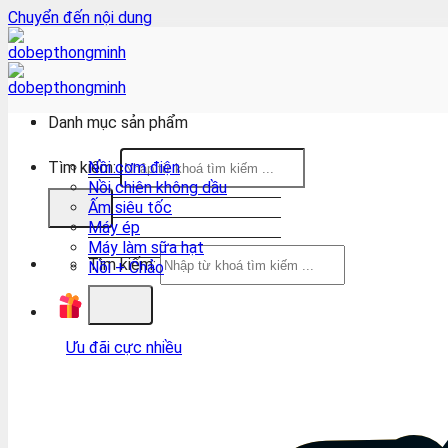
Chuyển đến nội dung
Danh mục sản phẩm
Tìm kiếm:
Nồi cơm điện
Nồi chiên không dầu
Ấm siêu tốc
Máy ép
Máy làm sữa hạt
Tìm kiếm:
Nồi + Chảo
Ưu đãi cực nhiều