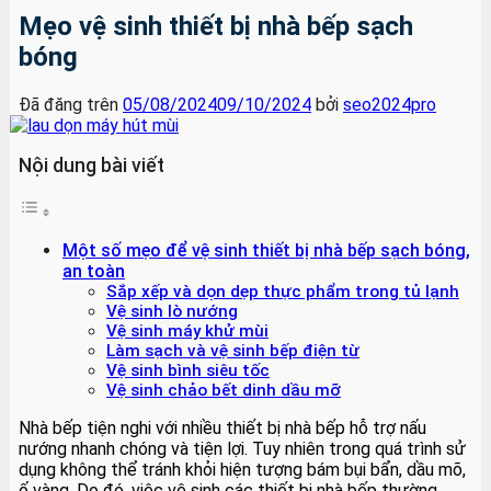
Mẹo vệ sinh thiết bị nhà bếp sạch
bóng
Đã đăng trên
05/08/2024
09/10/2024
bởi
seo2024pro
Nội dung bài viết
Một số mẹo để vệ sinh thiết bị nhà bếp sạch bóng,
an toàn
Sắp xếp và dọn dẹp thực phẩm trong tủ lạnh
Vệ sinh lò nướng
Vệ sinh máy khử mùi
Làm sạch và vệ sinh bếp điện từ
Vệ sinh bình siêu tốc
Vệ sinh chảo bết dinh dầu mỡ
Nhà bếp tiện nghi với nhiều thiết bị nhà bếp hỗ trợ nấu
nướng nhanh chóng và tiện lợi. Tuy nhiên trong quá trình sử
dụng không thể tránh khỏi hiện tượng bám bụi bẩn, dầu mõ,
ố vàng. Do đó, việc vệ sinh các thiết bị nhà bếp thường