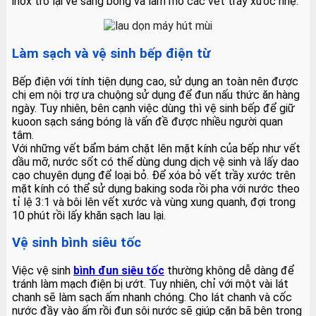
inox trở lại vẻ sáng bóng và làm mờ các vết trầy xước nhẹ.
Làm sạch và vệ sinh bếp điện từ
Bếp điện với tính tiện dụng cao, sử dụng an toàn nên được
chị em nội trợ ưa chuộng sử dụng để đun nấu thức ăn hàng
ngày. Tuy nhiên, bên cạnh việc dùng thì vệ sinh bếp để giữ
kuoon sạch sáng bóng là vấn đề được nhiều người quan
tâm.
Với những vết bẩm bám chặt lên mặt kính của bếp như vết
dầu mỡ, nước sốt có thể dùng dung dịch vệ sinh và lấy dao
cạo chuyên dụng để loại bỏ. Để xóa bỏ vết trầy xước trên
mặt kính có thể sử dụng baking soda rồi pha với nước theo
tỉ lệ 3:1 và bôi lên vết xước và vùng xung quanh, đợi trong
10 phút rồi lấy khăn sạch lau lại.
Vệ sinh bình siêu tốc
Việc vệ sinh
bình đun siêu tốc
thường không dễ dàng để
tránh làm mạch điện bị ướt. Tuy nhiên, chỉ với một vài lát
chanh sẽ làm sạch ấm nhanh chóng. Cho lát chanh và cốc
nước đầy vào ấm rồi đun sôi nước sẽ giúp cặn bã bên trong