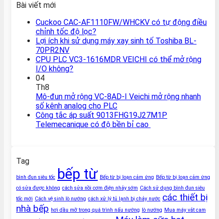
Bài viết mới
Cuckoo CAC-AF1110FW/WHCKV có tự động điều
chỉnh tốc độ lọc?
Lợi ích khi sử dụng máy xay sinh tố Toshiba BL-
70PR2NV
CPU PLC VC3-1616MDR VEICHI có thể mở rộng
I/O không?
04
Th8
Mô-đun mở rộng VC-8AD-I Veichi mở rộng nhanh
số kênh analog cho PLC
Công tắc áp suất 9013FHG19J27M1P
Telemecanique có độ bền bỉ cao
Tag
bếp từ
bình đun siêu tốc
Bếp từ bị loạn cảm ứng
Bếp từ bị loạn cảm ứng
có sửa được không
cách sửa nồi cơm điện nhảy sớm
Cách sử dụng bình đun siêu
các thiết bị
tốc mới
Cách vệ sinh lò nướng
cách xử lý tủ lạnh bị chảy nước
nhà bếp
hơi dầu mỡ trong quá trình nấu nướng
lò nướng
Mua máy vắt cam