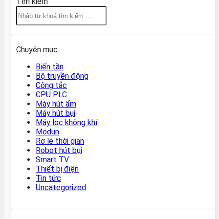
Tìm kiếm
Chuyên mục
Biến tần
Bộ truyền động
Công tắc
CPU PLC
Máy hút ẩm
Máy hút bụi
Máy lọc không khí
Modun
Rơ le thời gian
Robot hút bụi
Smart TV
Thiết bị điện
Tin tức
Uncategorized