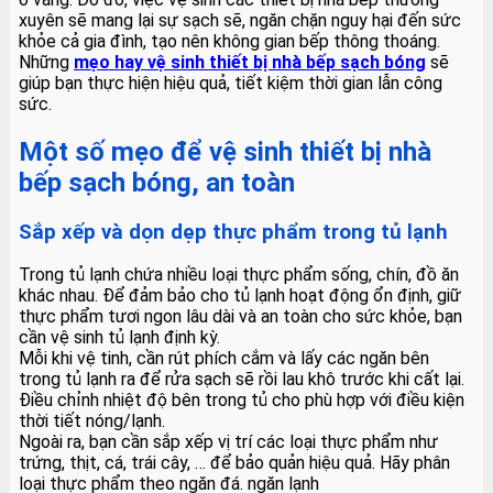
xuyên sẽ mang lại sự sạch sẽ, ngăn chặn nguy hại đến sức
khỏe cả gia đình, tạo nên không gian bếp thông thoáng.
Những
mẹo hay vệ sinh thiết bị nhà bếp sạch bóng
sẽ
giúp bạn thực hiện hiệu quả, tiết kiệm thời gian lẫn công
sức.
Một số mẹo để vệ sinh thiết bị nhà
bếp sạch bóng, an toàn
Sắp xếp và dọn dẹp thực phẩm trong tủ lạnh
Trong tủ lạnh chứa nhiều loại thực phẩm sống, chín, đồ ăn
khác nhau. Để đảm bảo cho tủ lạnh hoạt động ổn định, giữ
thực phẩm tươi ngon lâu dài và an toàn cho sức khỏe, bạn
cần vệ sinh tủ lạnh định kỳ.
Mỗi khi vệ tinh, cần rút phích cắm và lấy các ngăn bên
trong tủ lạnh ra để rửa sạch sẽ rồi lau khô trước khi cất lại.
Điều chỉnh nhiệt độ bên trong tủ cho phù hợp với điều kiện
thời tiết nóng/lạnh.
Ngoài ra, bạn cần sắp xếp vị trí các loại thực phẩm như
trứng, thịt, cá, trái cây, … để bảo quản hiệu quả. Hãy phân
loại thực phẩm theo ngăn đá. ngăn lạnh