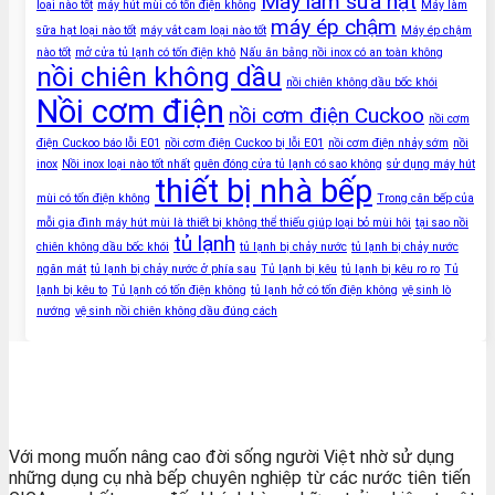
Máy làm sữa hạt
loại nào tốt
máy hút mùi có tốn điện không
Máy làm
máy ép chậm
sữa hạt loại nào tốt
máy vắt cam loại nào tốt
Máy ép chậm
nào tốt
mở cửa tủ lạnh có tốn điện khô
Nấu ăn bằng nồi inox có an toàn không
nồi chiên không dầu
nồi chiên không dầu bốc khói
Nồi cơm điện
nồi cơm điện Cuckoo
nồi cơm
điện Cuckoo báo lỗi E01
nồi cơm điện Cuckoo bị lỗi E01
nồi cơm điện nhảy sớm
nồi
inox
Nồi inox loại nào tốt nhất
quên đóng cửa tủ lạnh có sao không
sử dụng máy hút
thiết bị nhà bếp
mùi có tốn điện không
Trong căn bếp của
mỗi gia đình máy hút mùi là thiết bị không thể thiếu giúp loại bỏ mùi hôi
tại sao nồi
tủ lạnh
chiên không dầu bốc khói
tủ lạnh bị chảy nước
tủ lạnh bị chảy nước
ngăn mát
tủ lạnh bị chảy nước ở phía sau
Tủ lạnh bị kêu
tủ lạnh bị kêu ro ro
Tủ
lạnh bị kêu to
Tủ lạnh có tốn điện không
tủ lạnh hở có tốn điện không
vệ sinh lò
nướng
vệ sinh nồi chiên không dầu đúng cách
Với mong muốn nâng cao đời sống người Việt nhờ sử dụng
những dụng cụ nhà bếp chuyên nghiệp từ các nước tiên tiến